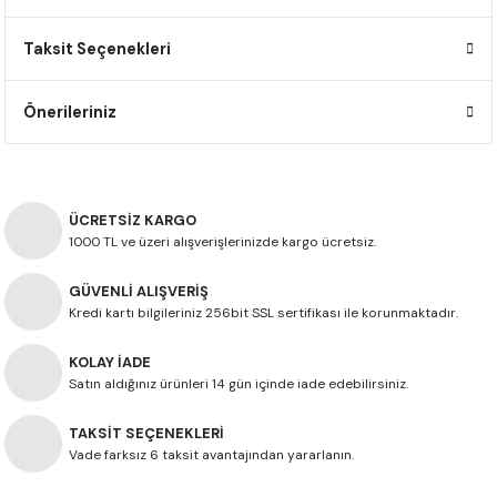
F650 GS
NC750X
690 DUKE
GSX-S 750
XSR900
STREET TRIPLE
Taksit Seçenekleri
F650 GS DAKAR
NC750X ADV
390 DUKE
GSX-R 600
XT1200Z SUPER TENERE
STREET TRIPLE S
Önerileriniz
G310 GS
XL750 TRANSALP
390 ADV
GSX 8S
STREET TRIPLE S A2
G310 R
NC700X
250 DUKE
SV650 ABS
STREET TRIPLE R
ÜCRETSİZ KARGO
R NINE T
XL700V TRANSALP
125 DUKE
SPEED TRIPLE 1050
1000 TL ve üzeri alışverişlerinizde kargo ücretsiz.
GÜVENLİ ALIŞVERİŞ
CB650R
DAYTONA 765
Kredi kartı bilgileriniz 256bit SSL sertifikası ile korunmaktadır.
CBR650F
TRIDENT 660
KOLAY İADE
Satın aldığınız ürünleri 14 gün içinde iade edebilirsiniz.
NX500
TAKSİT SEÇENEKLERİ
CB500X
Vade farksız 6 taksit avantajından yararlanın.