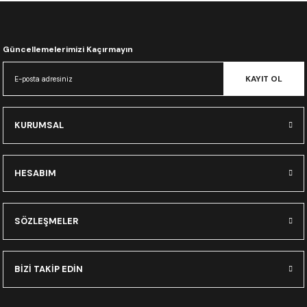
CRF300L
CRF250L
Güncellemelerimizi Kaçırmayın
XADV
KAYIT OL
KURUMSAL
HESABIM
SÖZLEŞMELER
BİZİ TAKİP EDİN