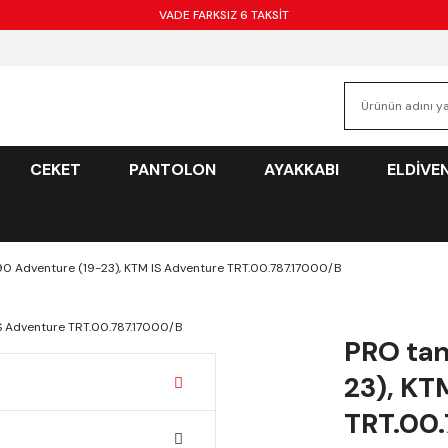
VADE FARKSIZ 6 TAKSİT
CEKET
PANTOLON
AYAKKABI
ELDİVE
90 Adventure (19-23), KTM IS Adventure TRT.00.787.17000/B
PRO tan
23), KT
TRT.00.