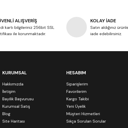
VENLİ ALIŞVERİŞ
KOLAY İADE
di kartı bilgileriniz 256bit SSL
Satın aldığınız ürünl
tifikası ile korunmaktadır.
iade edebilirsiniz.
KURUMSAL
HESABIM
Hakkımızda
Siparişlerim
İletişim
Favorilerim
Bayilik Başvurusu
Kargo Takibi
Kurumsal Satış
Yeni Üyelik
Blog
Müşteri Hizmetleri
Site Haritası
Sıkça Sorulan Sorular