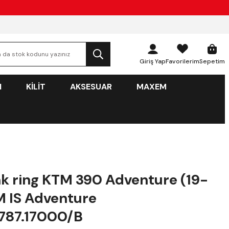
Giriş Yap
Favorilerim
Sepetim
N
KİLİT
AKSESUAR
MAXEM
k ring KTM 390 Adventure (19-
M IS Adventure
787.17000/B