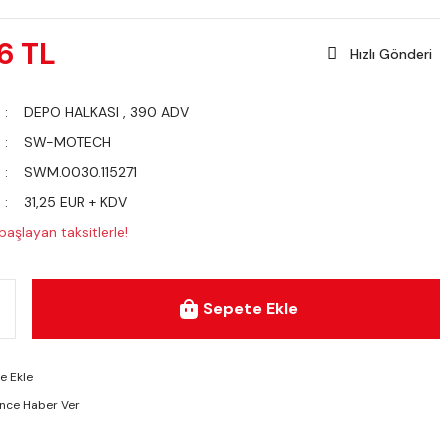
6 TL
Hızlı Gönderi
DEPO HALKASI
,
390 ADV
SW-MOTECH
SWM.0030.115271
31,25 EUR + KDV
aşlayan taksitlerle!
Sepete Ekle
ünce Haber Ver