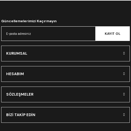
CRF300L
CRF250L
Güncellemelerimizi Kaçırmayın
XADV
KAYIT OL
KURUMSAL
HESABIM
SÖZLEŞMELER
BİZİ TAKİP EDİN