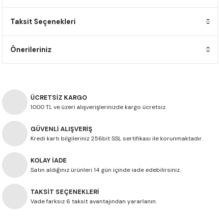
F650 GS
NC750X
690 DUKE
GSX-S 750
XSR900
STREET TRIPLE
Taksit Seçenekleri
F650 GS DAKAR
NC750X ADV
390 DUKE
GSX-R 600
XT1200Z SUPER TENERE
STREET TRIPLE S
Önerileriniz
G310 GS
XL750 TRANSALP
390 ADV
GSX 8S
STREET TRIPLE S A2
G310 R
NC700X
250 DUKE
SV650 ABS
STREET TRIPLE R
ÜCRETSİZ KARGO
R NINE T
XL700V TRANSALP
125 DUKE
SPEED TRIPLE 1050
1000 TL ve üzeri alışverişlerinizde kargo ücretsiz.
GÜVENLİ ALIŞVERİŞ
CB650R
DAYTONA 765
Kredi kartı bilgileriniz 256bit SSL sertifikası ile korunmaktadır.
CBR650F
TRIDENT 660
KOLAY İADE
Satın aldığınız ürünleri 14 gün içinde iade edebilirsiniz.
NX500
TAKSİT SEÇENEKLERİ
CB500X
Vade farksız 6 taksit avantajından yararlanın.