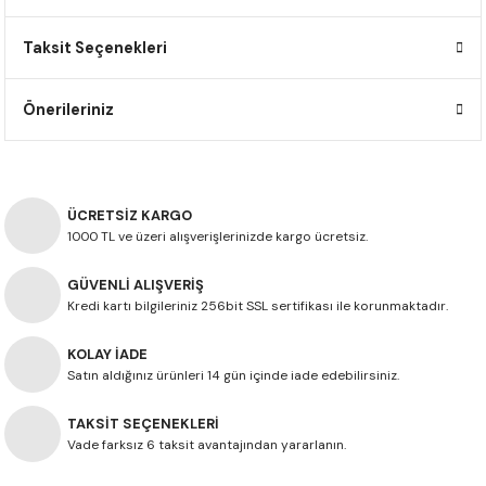
F650 GS
NC750X
690 DUKE
GSX-S 750
XSR900
STREET TRIPLE
Taksit Seçenekleri
F650 GS DAKAR
NC750X ADV
390 DUKE
GSX-R 600
XT1200Z SUPER TENERE
STREET TRIPLE S
Önerileriniz
G310 GS
XL750 TRANSALP
390 ADV
GSX 8S
STREET TRIPLE S A2
G310 R
NC700X
250 DUKE
SV650 ABS
STREET TRIPLE R
ÜCRETSİZ KARGO
R NINE T
XL700V TRANSALP
125 DUKE
SPEED TRIPLE 1050
1000 TL ve üzeri alışverişlerinizde kargo ücretsiz.
GÜVENLİ ALIŞVERİŞ
CB650R
DAYTONA 765
Kredi kartı bilgileriniz 256bit SSL sertifikası ile korunmaktadır.
CBR650F
TRIDENT 660
KOLAY İADE
Satın aldığınız ürünleri 14 gün içinde iade edebilirsiniz.
NX500
TAKSİT SEÇENEKLERİ
CB500X
Vade farksız 6 taksit avantajından yararlanın.