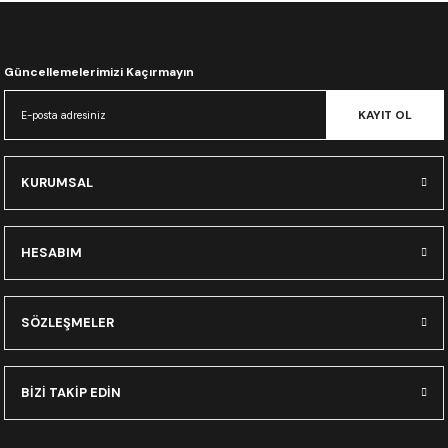
CRF300L
CRF250L
Güncellemelerimizi Kaçırmayın
XADV
KAYIT OL
KURUMSAL
HESABIM
SÖZLEŞMELER
BİZİ TAKİP EDİN