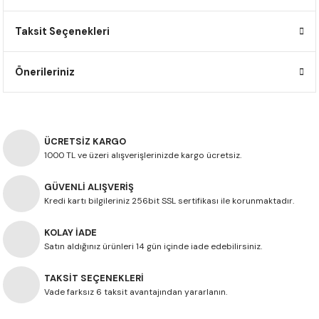
F650 GS
NC750X
690 DUKE
GSX-S 750
XSR900
STREET TRIPLE
Taksit Seçenekleri
F650 GS DAKAR
NC750X ADV
390 DUKE
GSX-R 600
XT1200Z SUPER TENERE
STREET TRIPLE S
Önerileriniz
G310 GS
XL750 TRANSALP
390 ADV
GSX 8S
STREET TRIPLE S A2
G310 R
NC700X
250 DUKE
SV650 ABS
STREET TRIPLE R
ÜCRETSİZ KARGO
R NINE T
XL700V TRANSALP
125 DUKE
SPEED TRIPLE 1050
1000 TL ve üzeri alışverişlerinizde kargo ücretsiz.
GÜVENLİ ALIŞVERİŞ
CB650R
DAYTONA 765
Kredi kartı bilgileriniz 256bit SSL sertifikası ile korunmaktadır.
CBR650F
TRIDENT 660
KOLAY İADE
Satın aldığınız ürünleri 14 gün içinde iade edebilirsiniz.
NX500
TAKSİT SEÇENEKLERİ
CB500X
Vade farksız 6 taksit avantajından yararlanın.