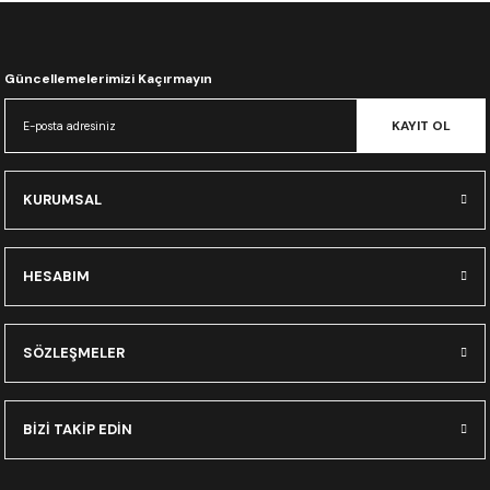
CRF300L
CRF250L
Güncellemelerimizi Kaçırmayın
XADV
KAYIT OL
KURUMSAL
HESABIM
SÖZLEŞMELER
BİZİ TAKİP EDİN