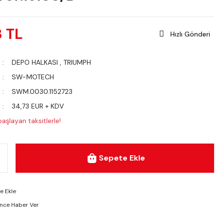
3 TL
Hızlı Gönderi
DEPO HALKASI
,
TRIUMPH
SW-MOTECH
SWM.0030.1152723
34,73 EUR + KDV
aşlayan taksitlerle!
Sepete Ekle
ünce Haber Ver