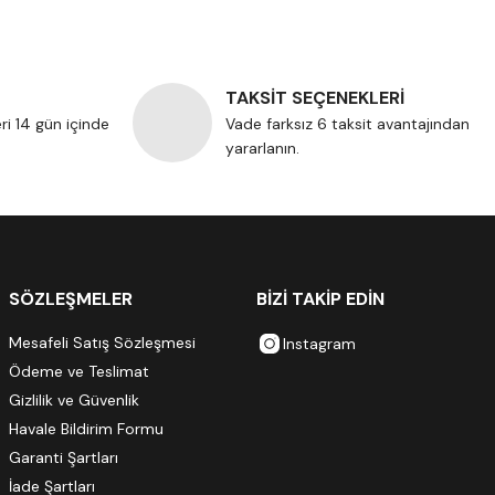
TAKSİT SEÇENEKLERİ
eri 14 gün içinde
Vade farksız 6 taksit avantajından
yararlanın.
SÖZLEŞMELER
BİZİ TAKİP EDİN
Mesafeli Satış Sözleşmesi
Instagram
Ödeme ve Teslimat
Gizlilik ve Güvenlik
Havale Bildirim Formu
Garanti Şartları
İade Şartları