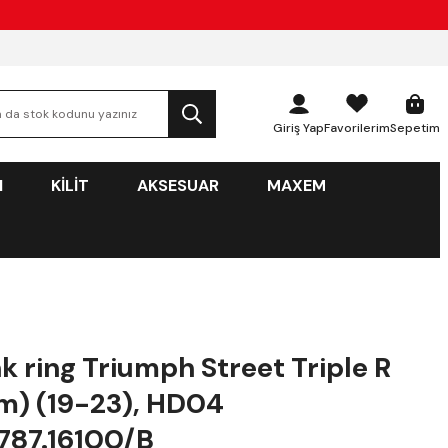
Giriş Yap
Favorilerim
Sepetim
N
KİLİT
AKSESUAR
MAXEM
k ring Triumph Street Triple R
m) (19-23), HD04
787.16100/B