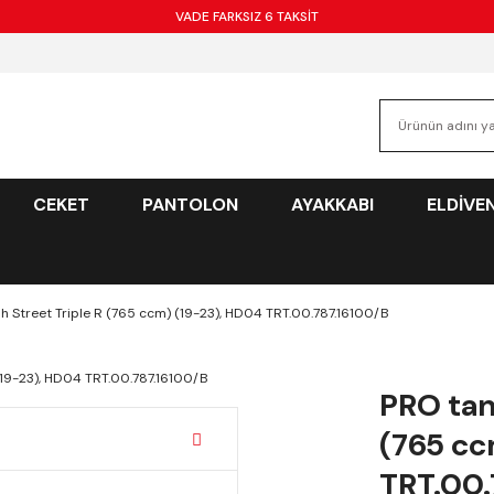
VADE FARKSIZ 6 TAKSİT
CEKET
PANTOLON
AYAKKABI
ELDİVE
h Street Triple R (765 ccm) (19-23), HD04 TRT.00.787.16100/B
PRO tan
(765 cc
TRT.00.