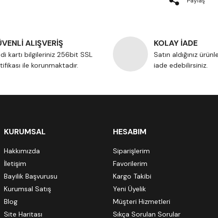
Paylaş
VENLİ ALIŞVERİŞ
KOLAY İADE
di kartı bilgileriniz 256bit SSL
Satın aldığınız ürünl
tifikası ile korunmaktadır.
iade edebilirsiniz.
KURUMSAL
HESABIM
Hakkımızda
Siparişlerim
İletişim
Favorilerim
Bayilik Başvurusu
Kargo Takibi
Kurumsal Satış
Yeni Üyelik
Blog
Müşteri Hizmetleri
Site Haritası
Sıkça Sorulan Sorular