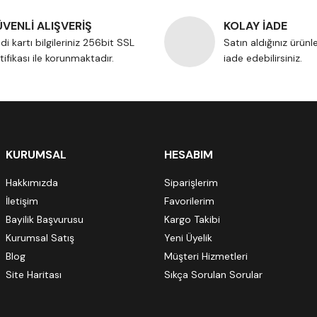
VENLİ ALIŞVERİŞ
KOLAY İADE
di kartı bilgileriniz 256bit SSL
Satın aldığınız ürünl
tifikası ile korunmaktadır.
iade edebilirsiniz.
KURUMSAL
HESABIM
Hakkımızda
Siparişlerim
İletişim
Favorilerim
Bayilik Başvurusu
Kargo Takibi
Kurumsal Satış
Yeni Üyelik
Blog
Müşteri Hizmetleri
Site Haritası
Sıkça Sorulan Sorular