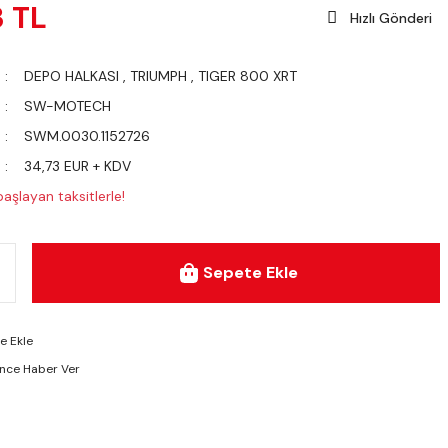
3 TL
Hızlı Gönderi
DEPO HALKASI
,
TRIUMPH
,
TIGER 800 XRT
SW-MOTECH
SWM.0030.1152726
34,73 EUR + KDV
aşlayan taksitlerle!
Sepete Ekle
ünce Haber Ver