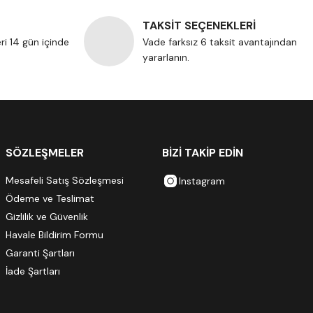
TAKSİT SEÇENEKLERİ
eri 14 gün içinde
Vade farksız 6 taksit avantajından
yararlanın.
SÖZLEŞMELER
BİZİ TAKİP EDİN
Mesafeli Satış Sözleşmesi
Instagram
Ödeme ve Teslimat
Gizlilik ve Güvenlik
Havale Bildirim Formu
Garanti Şartları
İade Şartları