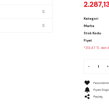
2.287,1
Kategori
Marka
Stok Kodu
Fiyat
*213,47 TL den b
Fiyatı Düş
Paylaş