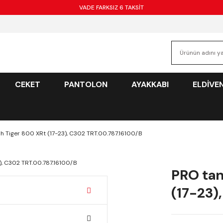
VADE FARKSIZ 6 TAKSİT
CEKET
PANTOLON
AYAKKABI
ELDİVE
h Tiger 800 XRt (17-23), C302 TRT.00.787.16100/B
PRO tan
(17-23)