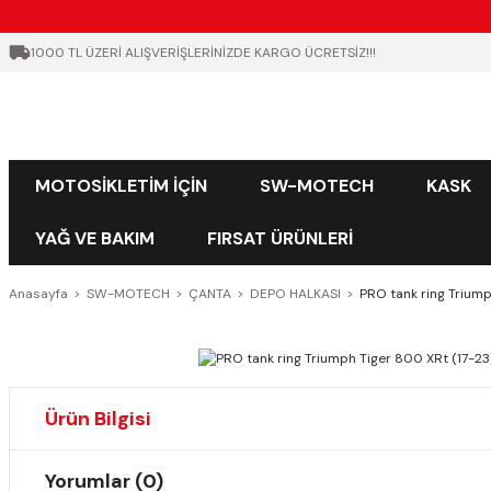
1000 TL ÜZERİ ALIŞVERİŞLERİNİZDE KARGO ÜCRETSİZ!!!
MOTOSİKLETİM İÇİN
SW-MOTECH
KASK
YAĞ VE BAKIM
FIRSAT ÜRÜNLERİ
Anasayfa
SW-MOTECH
ÇANTA
DEPO HALKASI
PRO tank ring Triump
Ürün Bilgisi
Yorumlar (0)