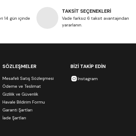
TAKSİT SEÇENEKLERİ
eri 14 gün içinde
Vade farksız 6 taksit avantajından
yararlanın.
SÖZLEŞMELER
BİZİ TAKİP EDİN
Mesafeli Satış Sözleşmesi
Instagram
Ödeme ve Teslimat
Gizlilik ve Güvenlik
Havale Bildirim Formu
Garanti Şartları
İade Şartları