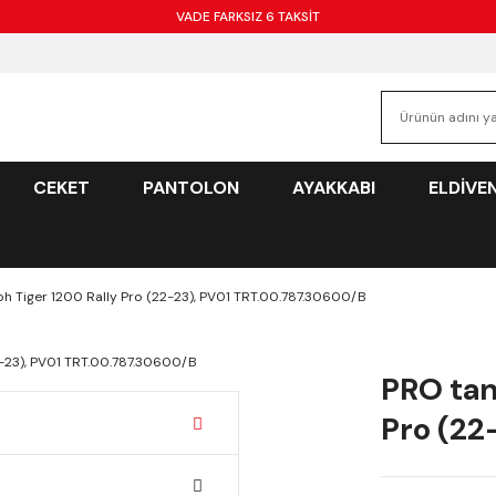
VADE FARKSIZ 6 TAKSİT
CEKET
PANTOLON
AYAKKABI
ELDİVE
ph Tiger 1200 Rally Pro (22-23), PV01 TRT.00.787.30600/B
PRO tan
Pro (22