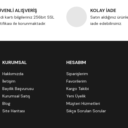
VENLİ ALIŞVERİŞ
KOLAY İADE
di kartı bilgileriniz 256bit SSL
Satın aldığınız ürünl
tifikası ile korunmaktadır.
iade edebilirsiniz.
KURUMSAL
HESABIM
Hakkımızda
Siparişlerim
İletişim
Favorilerim
Bayilik Başvurusu
Kargo Takibi
Kurumsal Satış
Yeni Üyelik
Blog
Müşteri Hizmetleri
Site Haritası
Sıkça Sorulan Sorular