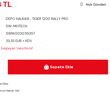
8 TL
Hızlı Gönderi
DEPO HALKASI
,
TIGER 1200 RALLY PRO
SW-MOTECH
SWM.0030.115357
33,33 EUR + KDV
başlayan taksitlerle!
Sepete Ekle
ünce Haber Ver