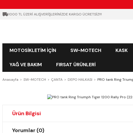
1000 TL ÜZERİ ALIŞVERİŞLERİNİZDE KARGO ÜCRETSİZ!!!
MOTOSİKLETİM İÇİN
SW-MOTECH
KASK
YAĞ VE BAKIM
FIRSAT ÜRÜNLERİ
Anasayfa
SW-MOTECH
ÇANTA
DEPO HALKASI
PRO tank Ring Trium
Ürün Bilgisi
Yorumlar (0)