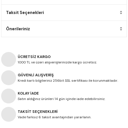
F650 GS
NC750X
690 DUKE
GSX-S 750
XSR900
STREET TRIPLE
Taksit Seçenekleri
F650 GS DAKAR
NC750X ADV
390 DUKE
GSX-R 600
XT1200Z SUPER TENERE
STREET TRIPLE S
Önerileriniz
G310 GS
XL750 TRANSALP
390 ADV
GSX 8S
STREET TRIPLE S A2
G310 R
NC700X
250 DUKE
SV650 ABS
STREET TRIPLE R
ÜCRETSİZ KARGO
R NINE T
XL700V TRANSALP
125 DUKE
SPEED TRIPLE 1050
1000 TL ve üzeri alışverişlerinizde kargo ücretsiz.
GÜVENLİ ALIŞVERİŞ
CB650R
DAYTONA 765
Kredi kartı bilgileriniz 256bit SSL sertifikası ile korunmaktadır.
CBR650F
TRIDENT 660
KOLAY İADE
Satın aldığınız ürünleri 14 gün içinde iade edebilirsiniz.
NX500
TAKSİT SEÇENEKLERİ
CB500X
Vade farksız 6 taksit avantajından yararlanın.