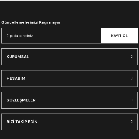
CRF300L
CRF250L
Güncellemelerimizi Kaçırmayın
XADV
KAYIT OL
KURUMSAL
HESABIM
SÖZLEŞMELER
BİZİ TAKİP EDİN