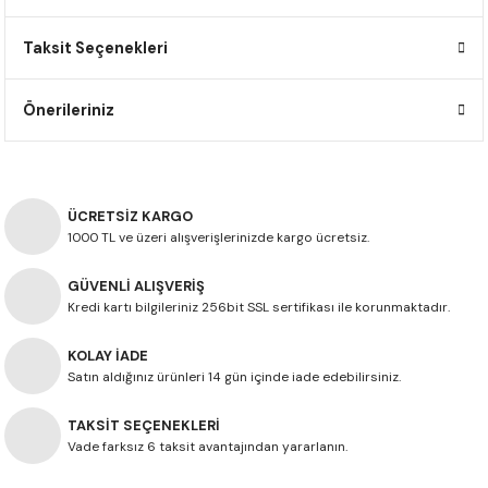
F650 GS
NC750X
690 DUKE
GSX-S 750
XSR900
STREET TRIPLE
Taksit Seçenekleri
F650 GS DAKAR
NC750X ADV
390 DUKE
GSX-R 600
XT1200Z SUPER TENERE
STREET TRIPLE S
Önerileriniz
G310 GS
XL750 TRANSALP
390 ADV
GSX 8S
STREET TRIPLE S A2
G310 R
NC700X
250 DUKE
SV650 ABS
STREET TRIPLE R
ÜCRETSİZ KARGO
R NINE T
XL700V TRANSALP
125 DUKE
SPEED TRIPLE 1050
1000 TL ve üzeri alışverişlerinizde kargo ücretsiz.
GÜVENLİ ALIŞVERİŞ
CB650R
DAYTONA 765
Kredi kartı bilgileriniz 256bit SSL sertifikası ile korunmaktadır.
CBR650F
TRIDENT 660
KOLAY İADE
Satın aldığınız ürünleri 14 gün içinde iade edebilirsiniz.
NX500
TAKSİT SEÇENEKLERİ
CB500X
Vade farksız 6 taksit avantajından yararlanın.