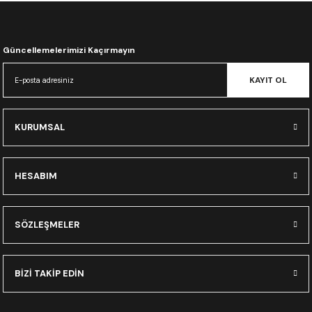
CRF300L
CRF250L
Güncellemelerimizi Kaçırmayın
XADV
KAYIT OL
KURUMSAL
HESABIM
SÖZLEŞMELER
BİZİ TAKİP EDİN