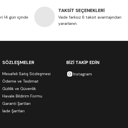
TAKSİT SEÇENEKLERİ
eri 14 gün içinde
Vade farksız 6 taksit avantajından
yararlanın.
SÖZLEŞMELER
BİZİ TAKİP EDİN
Mesafeli Satış Sözleşmesi
Instagram
Ödeme ve Teslimat
Gizlilik ve Güvenlik
Havale Bildirim Formu
Garanti Şartları
İade Şartları