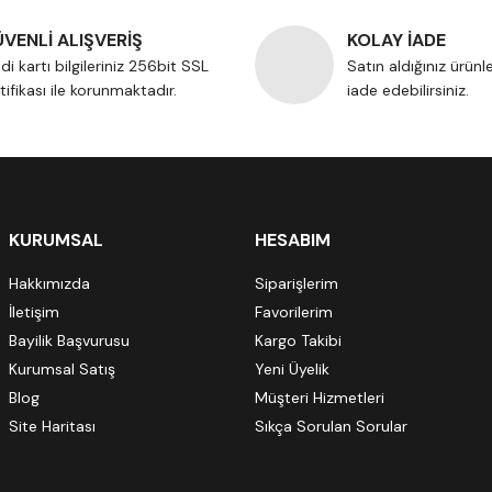
VENLİ ALIŞVERİŞ
KOLAY İADE
di kartı bilgileriniz 256bit SSL
Satın aldığınız ürünl
tifikası ile korunmaktadır.
iade edebilirsiniz.
KURUMSAL
HESABIM
Hakkımızda
Siparişlerim
İletişim
Favorilerim
Bayilik Başvurusu
Kargo Takibi
Kurumsal Satış
Yeni Üyelik
Blog
Müşteri Hizmetleri
Site Haritası
Sıkça Sorulan Sorular