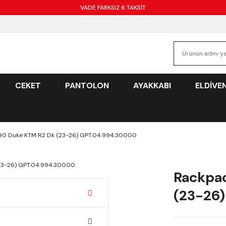
VADE FARKSIZ 6 TAKSİT
CEKET
PANTOLON
AYAKKABI
ELDİVE
990 Duke KTM R2 Dk (23-26) GPT.04.994.30000
Rackpac
(23-26