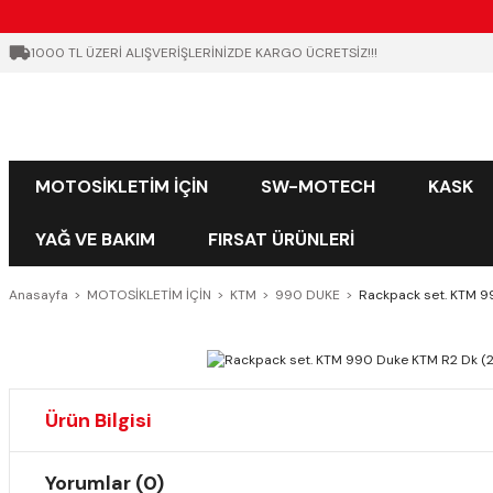
1000 TL ÜZERİ ALIŞVERİŞLERİNİZDE KARGO ÜCRETSİZ!!!
MOTOSİKLETİM İÇİN
SW-MOTECH
KASK
YAĞ VE BAKIM
FIRSAT ÜRÜNLERİ
Anasayfa
MOTOSİKLETİM İÇİN
KTM
990 DUKE
Rackpack set. KTM 
Ürün Bilgisi
Yorumlar (0)