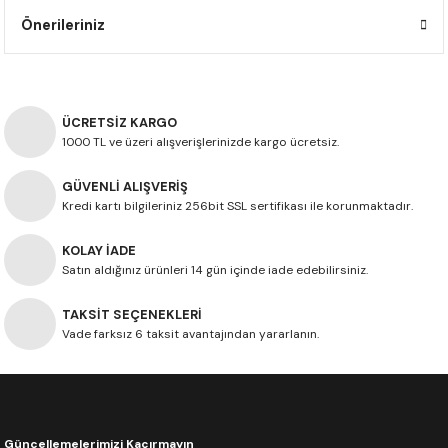
F650 GS
NC750X
690 DUKE
GSX-S 750
XSR900
STREET TRIPLE
Önerileriniz
F650 GS DAKAR
NC750X ADV
390 DUKE
GSX-R 600
XT1200Z SUPER TENERE
STREET TRIPLE S
G310 GS
XL750 TRANSALP
390 ADV
GSX 8S
STREET TRIPLE S A2
ÜCRETSİZ KARGO
1000 TL ve üzeri alışverişlerinizde kargo ücretsiz.
G310 R
NC700X
250 DUKE
SV650 ABS
STREET TRIPLE R
GÜVENLİ ALIŞVERİŞ
Kredi kartı bilgileriniz 256bit SSL sertifikası ile korunmaktadır.
R NINE T
XL700V TRANSALP
125 DUKE
SPEED TRIPLE 1050
KOLAY İADE
CB650R
DAYTONA 765
Satın aldığınız ürünleri 14 gün içinde iade edebilirsiniz.
CBR650F
TRIDENT 660
TAKSİT SEÇENEKLERİ
Vade farksız 6 taksit avantajından yararlanın.
NX500
CB500X
Güncellemelerimizi Kaçırmayın