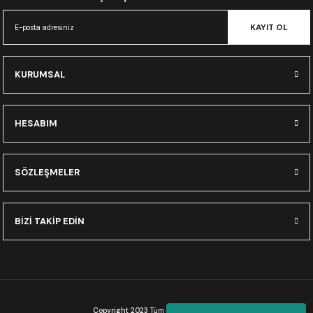
CRF300L
KAYIT OL
CRF250L
KURUMSAL
XADV
HESABIM
SÖZLEŞMELER
BİZİ TAKİP EDİN
Copyright 2023
Tüm Hakları Saklıdır.