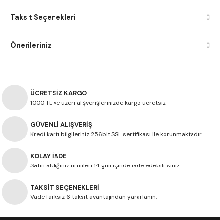
F650 GS
NC750X
690 DUKE
GSX-S 750
XSR900
STREET TRIPLE
Taksit Seçenekleri
F650 GS DAKAR
NC750X ADV
390 DUKE
GSX-R 600
XT1200Z SUPER TENERE
STREET TRIPLE S
Önerileriniz
G310 GS
XL750 TRANSALP
390 ADV
GSX 8S
STREET TRIPLE S A2
G310 R
NC700X
250 DUKE
SV650 ABS
STREET TRIPLE R
ÜCRETSİZ KARGO
1000 TL ve üzeri alışverişlerinizde kargo ücretsiz.
R NINE T
XL700V TRANSALP
125 DUKE
SPEED TRIPLE 1050
GÜVENLİ ALIŞVERİŞ
CB650R
DAYTONA 765
Kredi kartı bilgileriniz 256bit SSL sertifikası ile korunmaktadır.
CBR650F
TRIDENT 660
KOLAY İADE
Satın aldığınız ürünleri 14 gün içinde iade edebilirsiniz.
NX500
TAKSİT SEÇENEKLERİ
Vade farksız 6 taksit avantajından yararlanın.
CB500X