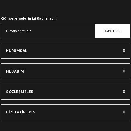
CRF300L
CRF250L
Güncellemelerimizi Kaçırmayın
KAYIT OL
XADV
KURUMSAL
HESABIM
SÖZLEŞMELER
BİZİ TAKİP EDİN