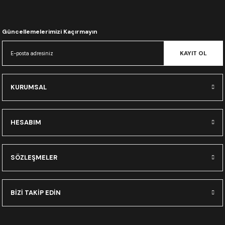
CRF300L
CRF250L
Güncellemelerimizi Kaçırmayın
KAYIT OL
XADV
KURUMSAL
HESABIM
SÖZLEŞMELER
BİZİ TAKİP EDİN