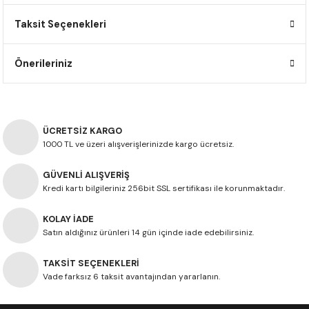
F650 GS
NC750X
690 DUKE
GSX-S 750
XSR900
STREET TRIPLE
Taksit Seçenekleri
F650 GS DAKAR
NC750X ADV
390 DUKE
GSX-R 600
XT1200Z SUPER TENERE
STREET TRIPLE S
Önerileriniz
G310 GS
XL750 TRANSALP
390 ADV
GSX 8S
STREET TRIPLE S A2
G310 R
NC700X
250 DUKE
SV650 ABS
STREET TRIPLE R
ÜCRETSİZ KARGO
1000 TL ve üzeri alışverişlerinizde kargo ücretsiz.
R NINE T
XL700V TRANSALP
125 DUKE
SPEED TRIPLE 1050
GÜVENLİ ALIŞVERİŞ
CB650R
DAYTONA 765
Kredi kartı bilgileriniz 256bit SSL sertifikası ile korunmaktadır.
CBR650F
TRIDENT 660
KOLAY İADE
Satın aldığınız ürünleri 14 gün içinde iade edebilirsiniz.
NX500
TAKSİT SEÇENEKLERİ
Vade farksız 6 taksit avantajından yararlanın.
CB500X