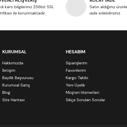
VENLİ ALIŞVERİŞ
KOLAY İADE
di kartı bilgileriniz 256bit SSL
Satın aldığınız ürünl
tifikası ile korunmaktadır.
iade edebilirsiniz.
KURUMSAL
HESABIM
Hakkımızda
Siparişlerim
İletişim
Favorilerim
Bayilik Başvurusu
Kargo Takibi
Kurumsal Satış
Yeni Üyelik
Blog
Müşteri Hizmetleri
Site Haritası
Sıkça Sorulan Sorular