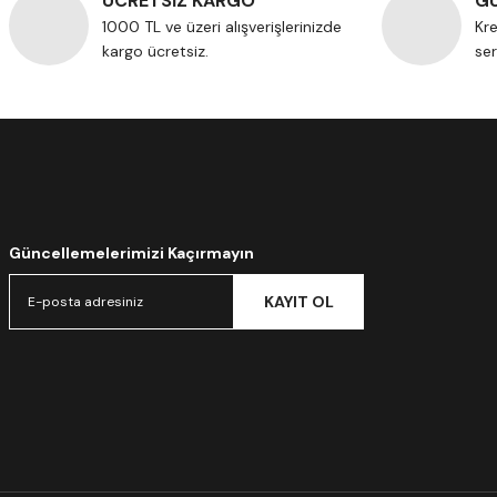
ÜCRETSİZ KARGO
GÜ
1000 TL ve üzeri alışverişlerinizde
Kre
kargo ücretsiz.
ser
Güncellemelerimizi Kaçırmayın
KAYIT OL