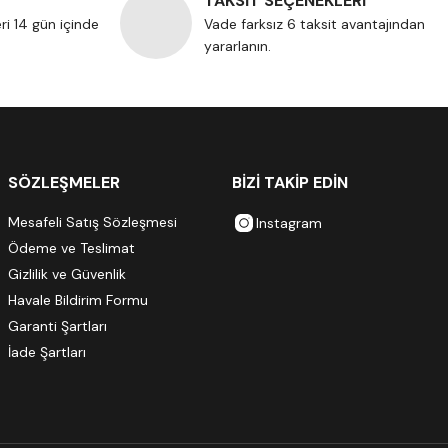
TAKSİT SEÇENEKLERİ
eri 14 gün içinde
Vade farksız 6 taksit avantajından
yararlanın.
SÖZLEŞMELER
BİZİ TAKİP EDİN
Mesafeli Satış Sözleşmesi
Instagram
Ödeme ve Teslimat
Gizlilik ve Güvenlik
Havale Bildirim Formu
Garanti Şartları
İade Şartları