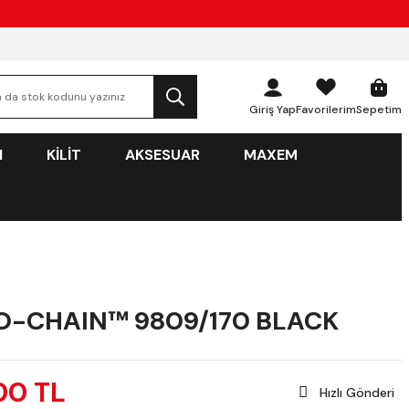
Giriş Yap
Favorilerim
Sepetim
N
KİLİT
AKSESUAR
MAXEM
O-CHAIN™ 9809/170 BLACK
00 TL
Hızlı Gönderi