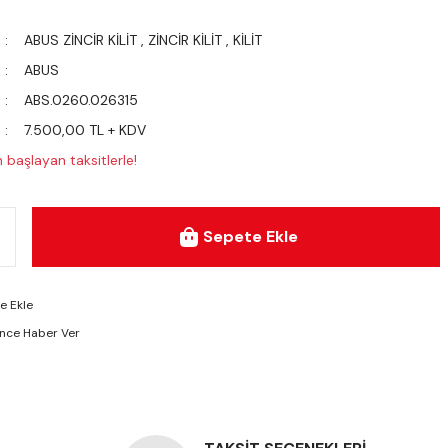
ABUS ZİNCİR KİLİT
,
ZİNCİR KİLİT
,
KİLİT
ABUS
ABS.0260.026315
7.500,00 TL + KDV
başlayan taksitlerle!
Sepete Ekle
ünce Haber Ver