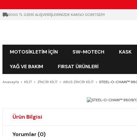
1000 TL ÜZERİ ALIŞVERİŞLERİNİZDE KARGO ÜCRETSİZ!!!
MOTOSİKLETİM İÇİN
SW-MOTECH
KASK
YAĞ VE BAKIM
FIRSAT ÜRÜNLERİ
Anasayfa
KİLİT
ZİNCİR KİLİT
ABUS ZİNCİR KİLİT
STEEL-O-CHAIN™ 98
Ürün Bilgisi
Yorumlar (0)