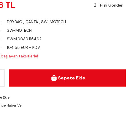
6 TL
Hızlı Gönderi
DRYBAG
,
ÇANTA
,
SW-MOTECH
SW-MOTECH
SWM.0030.115462
104,55 EUR + KDV
başlayan taksitlerle!
Sepete Ekle
ünce Haber Ver