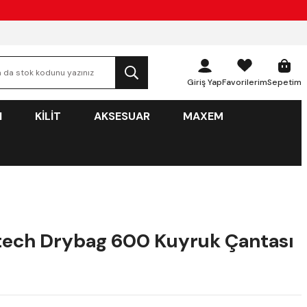
Giriş Yap
Favorilerim
Sepetim
N
KİLİT
AKSESUAR
MAXEM
ech Drybag 600 Kuyruk Çantası