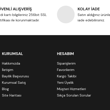
VENLİ ALIŞVERİŞ
KOLAY İADE
di kartı bilgileriniz 256bit SSL
Satın aldığınız ürünl
tifikası ile korunmaktadır.
iade edebilirsiniz.
KURUMSAL
HESABIM
Hakkımızda
Siparişlerim
İletişim
Favorilerim
Bayilik Başvurusu
Kargo Takibi
Kurumsal Satış
Yeni Üyelik
Blog
Müşteri Hizmetleri
Site Haritası
Sıkça Sorulan Sorular