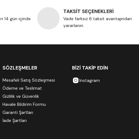
TAKSİT SEÇENEKLERİ
eri 14 gün içinde
Vade farksız 6 taksit avantajından
yararlanın.
SÖZLEŞMELER
BİZİ TAKİP EDİN
Mesafeli Satış Sözleşmesi
Instagram
Ödeme ve Teslimat
Gizlilik ve Güvenlik
Havale Bildirim Formu
Garanti Şartları
İade Şartları