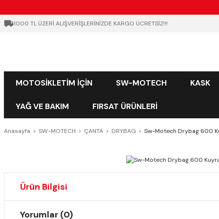
1000 TL ÜZERİ ALIŞVERİŞLERİNİZDE KARGO ÜCRETSİZ!!!
MOTOSİKLETİM İÇİN
SW-MOTECH
KASK
YAĞ VE BAKIM
FIRSAT ÜRÜNLERİ
Anasayfa
SW-MOTECH
ÇANTA
DRYBAG
Sw-Motech Drybag 600 Ku
Ürün Bilgisi
Yorumlar (0)