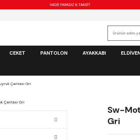
VADE FARKSIZ 6 TAKSİT
CEKET
PANTOLON
AYAKKABI
ELDİVE
yruk Çantası Gri
Sw-Mot
Gri