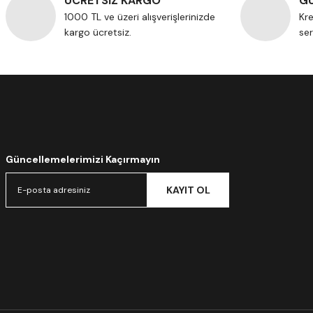
ÜCRETSİZ KARGO
GÜ
1000 TL ve üzeri alışverişlerinizde
Kre
kargo ücretsiz.
ser
Güncellemelerimizi Kaçırmayın
KAYIT OL