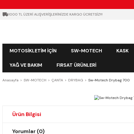
1000 TL ÜZERİ ALIŞVERİŞLERİNİZDE KARGO ÜCRETSİZ!!!
MOTOSİKLETİM İÇİN
SW-MOTECH
KASK
YAĞ VE BAKIM
FIRSAT ÜRÜNLERİ
Anasayfa
SW-MOTECH
ÇANTA
DRYBAG
Sw-Motech Drybag 700
Ürün Bilgisi
Yorumlar (0)