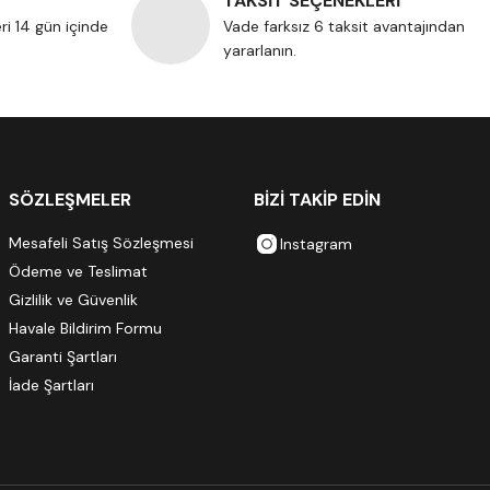
TAKSİT SEÇENEKLERİ
eri 14 gün içinde
Vade farksız 6 taksit avantajından
yararlanın.
SÖZLEŞMELER
BİZİ TAKİP EDİN
Mesafeli Satış Sözleşmesi
Instagram
Ödeme ve Teslimat
Gizlilik ve Güvenlik
Havale Bildirim Formu
Garanti Şartları
İade Şartları