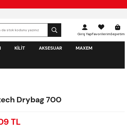
Giriş Yap
Favorilerim
Sepetim
N
KİLİT
AKSESUAR
MAXEM
ech Drybag 700
09 TL