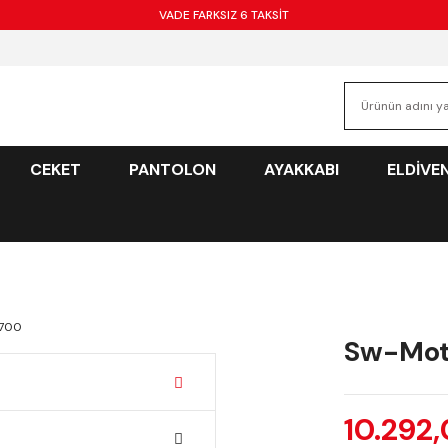
VADE FARKSIZ 6 TAKSİT
CEKET
PANTOLON
AYAKKABI
ELDİVE
Sw-Mot
10.292,