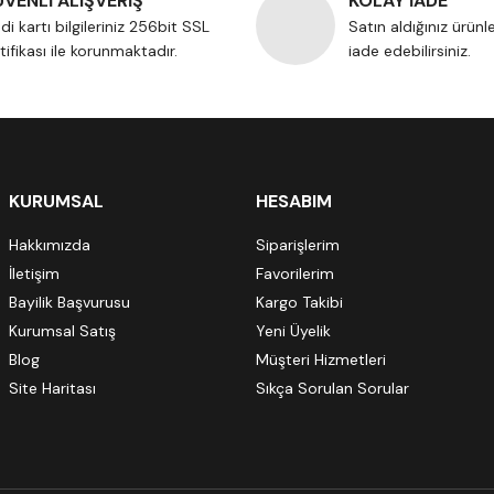
VENLİ ALIŞVERİŞ
KOLAY İADE
di kartı bilgileriniz 256bit SSL
Satın aldığınız ürünl
tifikası ile korunmaktadır.
iade edebilirsiniz.
KURUMSAL
HESABIM
Hakkımızda
Siparişlerim
İletişim
Favorilerim
Bayilik Başvurusu
Kargo Takibi
Kurumsal Satış
Yeni Üyelik
Blog
Müşteri Hizmetleri
Site Haritası
Sıkça Sorulan Sorular