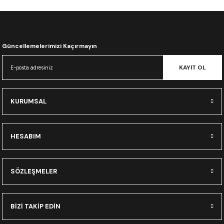
CRF300L
CRF250L
Güncellemelerimizi Kaçırmayın
XADV
KAYIT OL
KURUMSAL
HESABIM
SÖZLEŞMELER
BİZİ TAKİP EDİN