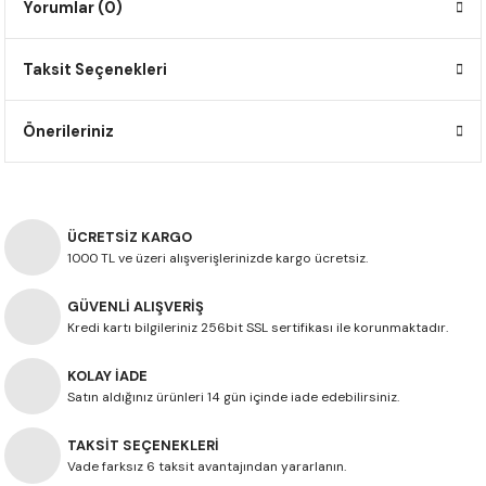
Yorumlar (0)
F650 GS
NC750X
690 DUKE
GSX-S 750
XSR900
STREET TRIPLE
Taksit Seçenekleri
F650 GS DAKAR
NC750X ADV
390 DUKE
GSX-R 600
XT1200Z SUPER TENERE
STREET TRIPLE S
G310 GS
XL750 TRANSALP
390 ADV
GSX 8S
STREET TRIPLE S A2
Önerileriniz
G310 R
NC700X
250 DUKE
SV650 ABS
STREET TRIPLE R
R NINE T
XL700V TRANSALP
125 DUKE
SPEED TRIPLE 1050
ÜCRETSİZ KARGO
1000 TL ve üzeri alışverişlerinizde kargo ücretsiz.
CB650R
DAYTONA 765
GÜVENLİ ALIŞVERİŞ
Kredi kartı bilgileriniz 256bit SSL sertifikası ile korunmaktadır.
CBR650F
TRIDENT 660
KOLAY İADE
NX500
Satın aldığınız ürünleri 14 gün içinde iade edebilirsiniz.
CB500X
TAKSİT SEÇENEKLERİ
Vade farksız 6 taksit avantajından yararlanın.