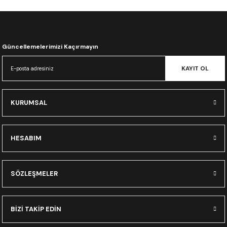
CRF300L
CRF250L
Güncellemelerimizi Kaçırmayın
XADV
KAYIT OL
KURUMSAL
HESABIM
SÖZLEŞMELER
BİZİ TAKİP EDİN