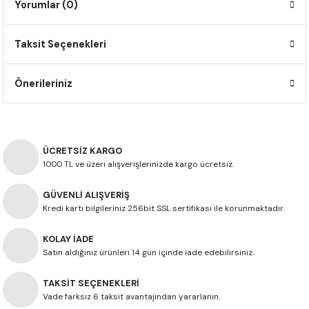
Yorumlar (0)
F650 GS
NC750X
690 DUKE
GSX-S 750
XSR900
STREET TRIPLE
Taksit Seçenekleri
F650 GS DAKAR
NC750X ADV
390 DUKE
GSX-R 600
XT1200Z SUPER TENERE
STREET TRIPLE S
G310 GS
XL750 TRANSALP
390 ADV
GSX 8S
STREET TRIPLE S A2
Önerileriniz
G310 R
NC700X
250 DUKE
SV650 ABS
STREET TRIPLE R
R NINE T
XL700V TRANSALP
125 DUKE
SPEED TRIPLE 1050
ÜCRETSİZ KARGO
1000 TL ve üzeri alışverişlerinizde kargo ücretsiz.
CB650R
DAYTONA 765
GÜVENLİ ALIŞVERİŞ
Kredi kartı bilgileriniz 256bit SSL sertifikası ile korunmaktadır.
CBR650F
TRIDENT 660
KOLAY İADE
NX500
Satın aldığınız ürünleri 14 gün içinde iade edebilirsiniz.
CB500X
TAKSİT SEÇENEKLERİ
Vade farksız 6 taksit avantajından yararlanın.