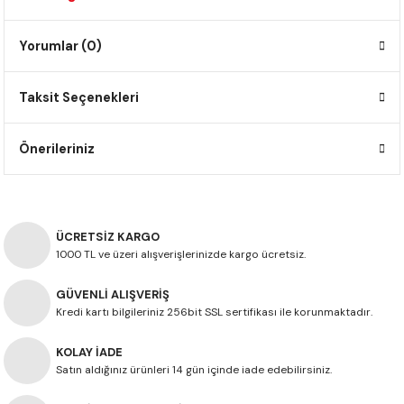
F650 GS
NC750X
690 DUKE
GSX-S 750
XSR900
STREET TRIPLE
Yorumlar (0)
F650 GS DAKAR
NC750X ADV
390 DUKE
GSX-R 600
XT1200Z SUPER TENERE
STREET TRIPLE S
Taksit Seçenekleri
G310 GS
XL750 TRANSALP
390 ADV
GSX 8S
STREET TRIPLE S A2
Önerileriniz
G310 R
NC700X
250 DUKE
SV650 ABS
STREET TRIPLE R
R NINE T
XL700V TRANSALP
125 DUKE
SPEED TRIPLE 1050
ÜCRETSİZ KARGO
CB650R
DAYTONA 765
1000 TL ve üzeri alışverişlerinizde kargo ücretsiz.
CBR650F
TRIDENT 660
GÜVENLİ ALIŞVERİŞ
Kredi kartı bilgileriniz 256bit SSL sertifikası ile korunmaktadır.
NX500
KOLAY İADE
CB500X
Satın aldığınız ürünleri 14 gün içinde iade edebilirsiniz.