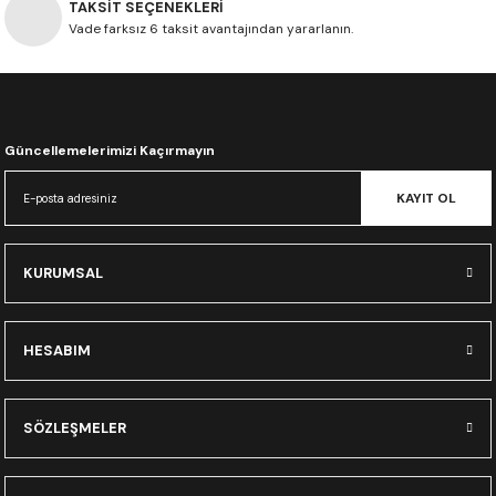
TAKSİT SEÇENEKLERİ
CRF300L
Vade farksız 6 taksit avantajından yararlanın.
CRF250L
XADV
Güncellemelerimizi Kaçırmayın
KAYIT OL
KURUMSAL
HESABIM
SÖZLEŞMELER