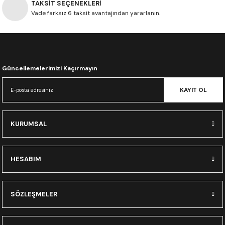
TAKSİT SEÇENEKLERİ
CRF300L
Vade farksız 6 taksit avantajından yararlanın.
CRF250L
XADV
Güncellemelerimizi Kaçırmayın
KAYIT OL
KURUMSAL
HESABIM
SÖZLEŞMELER