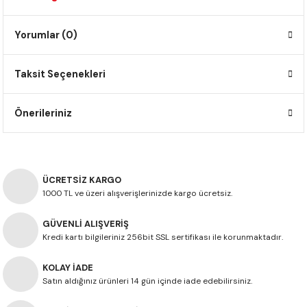
F650 GS
NC750X
690 DUKE
GSX-S 750
XSR900
STREET TRIPLE
Yorumlar (0)
F650 GS DAKAR
NC750X ADV
390 DUKE
GSX-R 600
XT1200Z SUPER TENERE
STREET TRIPLE S
Taksit Seçenekleri
G310 GS
XL750 TRANSALP
390 ADV
GSX 8S
STREET TRIPLE S A2
Önerileriniz
G310 R
NC700X
250 DUKE
SV650 ABS
STREET TRIPLE R
R NINE T
XL700V TRANSALP
125 DUKE
SPEED TRIPLE 1050
ÜCRETSİZ KARGO
CB650R
DAYTONA 765
1000 TL ve üzeri alışverişlerinizde kargo ücretsiz.
CBR650F
TRIDENT 660
GÜVENLİ ALIŞVERİŞ
Kredi kartı bilgileriniz 256bit SSL sertifikası ile korunmaktadır.
NX500
KOLAY İADE
CB500X
Satın aldığınız ürünleri 14 gün içinde iade edebilirsiniz.