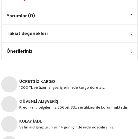
F650 GS
NC750X
690 DUKE
GSX-S 750
XSR900
STREET TRIPLE
Yorumlar (0)
F650 GS DAKAR
NC750X ADV
390 DUKE
GSX-R 600
XT1200Z SUPER TENERE
STREET TRIPLE S
Taksit Seçenekleri
G310 GS
XL750 TRANSALP
390 ADV
GSX 8S
STREET TRIPLE S A2
Önerileriniz
G310 R
NC700X
250 DUKE
SV650 ABS
STREET TRIPLE R
R NINE T
XL700V TRANSALP
125 DUKE
SPEED TRIPLE 1050
ÜCRETSİZ KARGO
CB650R
DAYTONA 765
1000 TL ve üzeri alışverişlerinizde kargo ücretsiz.
CBR650F
TRIDENT 660
GÜVENLİ ALIŞVERİŞ
Kredi kartı bilgileriniz 256bit SSL sertifikası ile korunmaktadır.
NX500
KOLAY İADE
CB500X
Satın aldığınız ürünleri 14 gün içinde iade edebilirsiniz.