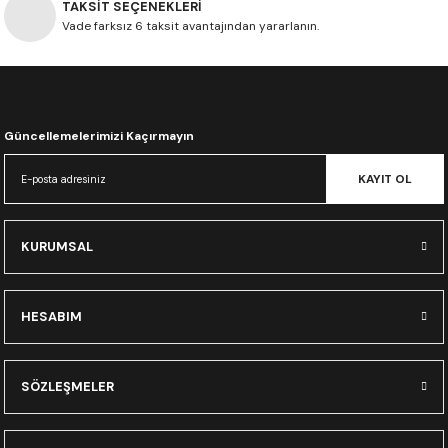
TAKSİT SEÇENEKLERİ
CRF300L
Vade farksız 6 taksit avantajından yararlanın.
CRF250L
XADV
Güncellemelerimizi Kaçırmayın
KAYIT OL
KURUMSAL
HESABIM
SÖZLEŞMELER