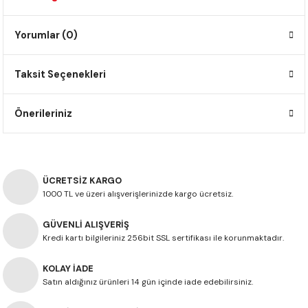
F650 GS
NC750X
690 DUKE
GSX-S 750
XSR900
STREET TRIPLE
Yorumlar (0)
F650 GS DAKAR
NC750X ADV
390 DUKE
GSX-R 600
XT1200Z SUPER TENERE
STREET TRIPLE S
Taksit Seçenekleri
G310 GS
XL750 TRANSALP
390 ADV
GSX 8S
STREET TRIPLE S A2
Önerileriniz
G310 R
NC700X
250 DUKE
SV650 ABS
STREET TRIPLE R
R NINE T
XL700V TRANSALP
125 DUKE
SPEED TRIPLE 1050
ÜCRETSİZ KARGO
CB650R
DAYTONA 765
1000 TL ve üzeri alışverişlerinizde kargo ücretsiz.
CBR650F
TRIDENT 660
GÜVENLİ ALIŞVERİŞ
Kredi kartı bilgileriniz 256bit SSL sertifikası ile korunmaktadır.
NX500
KOLAY İADE
CB500X
Satın aldığınız ürünleri 14 gün içinde iade edebilirsiniz.