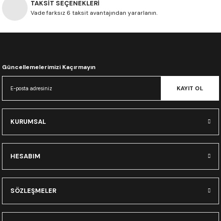
TAKSİT SEÇENEKLERİ
CRF300L
Vade farksız 6 taksit avantajından yararlanın.
CRF250L
XADV
Güncellemelerimizi Kaçırmayın
KAYIT OL
KURUMSAL
HESABIM
SÖZLEŞMELER