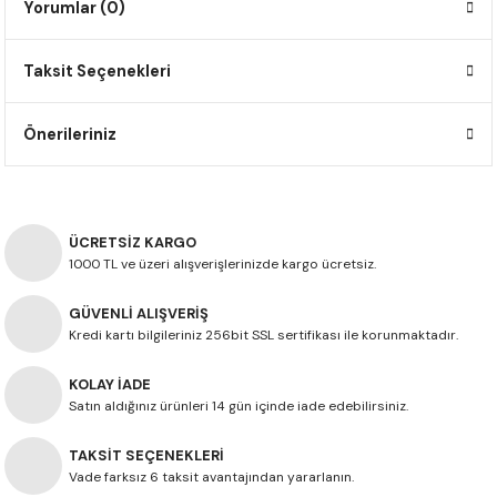
Yorumlar (0)
F650 GS
NC750X
690 DUKE
GSX-S 750
XSR900
STREET TRIPLE
Taksit Seçenekleri
F650 GS DAKAR
NC750X ADV
390 DUKE
GSX-R 600
XT1200Z SUPER TENERE
STREET TRIPLE S
G310 GS
XL750 TRANSALP
390 ADV
GSX 8S
STREET TRIPLE S A2
Önerileriniz
G310 R
NC700X
250 DUKE
SV650 ABS
STREET TRIPLE R
R NINE T
XL700V TRANSALP
125 DUKE
SPEED TRIPLE 1050
ÜCRETSİZ KARGO
1000 TL ve üzeri alışverişlerinizde kargo ücretsiz.
CB650R
DAYTONA 765
GÜVENLİ ALIŞVERİŞ
Kredi kartı bilgileriniz 256bit SSL sertifikası ile korunmaktadır.
CBR650F
TRIDENT 660
KOLAY İADE
NX500
Satın aldığınız ürünleri 14 gün içinde iade edebilirsiniz.
CB500X
TAKSİT SEÇENEKLERİ
Vade farksız 6 taksit avantajından yararlanın.