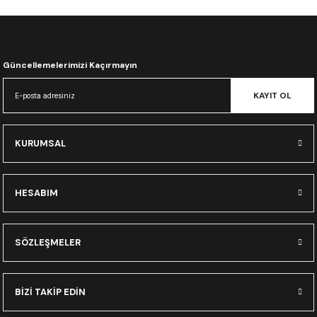
CRF300L
CRF250L
Güncellemelerimizi Kaçırmayın
XADV
KAYIT OL
KURUMSAL
HESABIM
SÖZLEŞMELER
BİZİ TAKİP EDİN