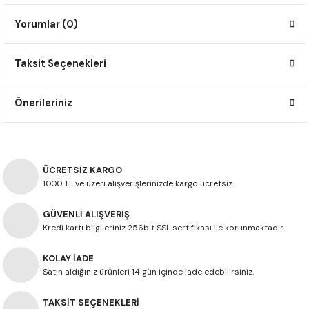
F650 GS
NC750X
690 DUKE
GSX-S 750
XSR900
STREET TRIPLE
Yorumlar (0)
F650 GS DAKAR
NC750X ADV
390 DUKE
GSX-R 600
XT1200Z SUPER TENERE
STREET TRIPLE S
Taksit Seçenekleri
G310 GS
XL750 TRANSALP
390 ADV
GSX 8S
STREET TRIPLE S A2
Önerileriniz
G310 R
NC700X
250 DUKE
SV650 ABS
STREET TRIPLE R
R NINE T
XL700V TRANSALP
125 DUKE
SPEED TRIPLE 1050
ÜCRETSİZ KARGO
CB650R
DAYTONA 765
1000 TL ve üzeri alışverişlerinizde kargo ücretsiz.
GÜVENLİ ALIŞVERİŞ
CBR650F
TRIDENT 660
Kredi kartı bilgileriniz 256bit SSL sertifikası ile korunmaktadır.
NX500
KOLAY İADE
Satın aldığınız ürünleri 14 gün içinde iade edebilirsiniz.
CB500X
TAKSİT SEÇENEKLERİ