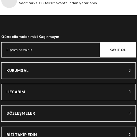
Vade farksız 6 taksit avantajından yararlanın.
CRF300L
CRF250L
XADV
Güncellemelerimizi Kaçırmayın
KAYIT OL
KURUMSAL
HESABIM
SÖZLEŞMELER
BİZİ TAKİP EDİN