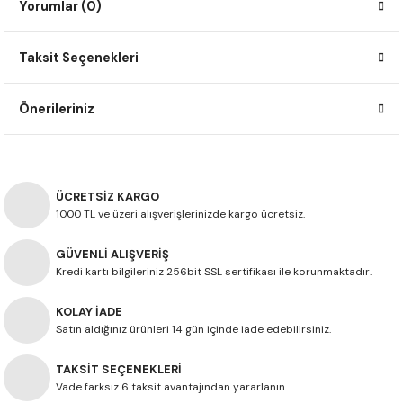
Yorumlar (0)
F650 GS
NC750X
690 DUKE
GSX-S 750
XSR900
STREET TRIPLE
Taksit Seçenekleri
F650 GS DAKAR
NC750X ADV
390 DUKE
GSX-R 600
XT1200Z SUPER TENERE
STREET TRIPLE S
G310 GS
XL750 TRANSALP
390 ADV
GSX 8S
STREET TRIPLE S A2
Önerileriniz
G310 R
NC700X
250 DUKE
SV650 ABS
STREET TRIPLE R
R NINE T
XL700V TRANSALP
125 DUKE
SPEED TRIPLE 1050
ÜCRETSİZ KARGO
1000 TL ve üzeri alışverişlerinizde kargo ücretsiz.
CB650R
DAYTONA 765
GÜVENLİ ALIŞVERİŞ
Kredi kartı bilgileriniz 256bit SSL sertifikası ile korunmaktadır.
CBR650F
TRIDENT 660
KOLAY İADE
NX500
Satın aldığınız ürünleri 14 gün içinde iade edebilirsiniz.
CB500X
TAKSİT SEÇENEKLERİ
Vade farksız 6 taksit avantajından yararlanın.