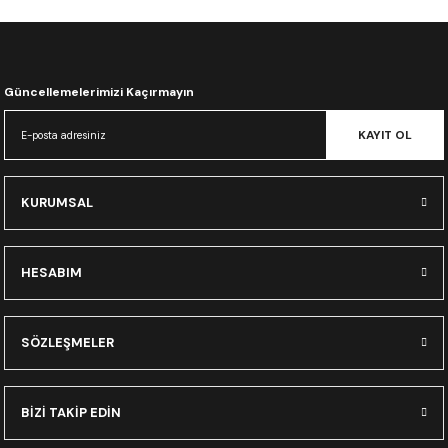
CRF300L
CRF250L
Güncellemelerimizi Kaçırmayın
XADV
KAYIT OL
KURUMSAL
HESABIM
SÖZLEŞMELER
BİZİ TAKİP EDİN