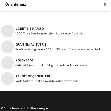
Önerileriniz
F650 GS
NC750X
690 DUKE
GSX-S 750
XSR900
STREET TRIPLE
F650 GS DAKAR
NC750X ADV
390 DUKE
GSX-R 600
XT1200Z SUPER TENERE
STREET TRIPLE S
ÜCRETSİZ KARGO
G310 GS
XL750 TRANSALP
390 ADV
GSX 8S
STREET TRIPLE S A2
1000 TL ve üzeri alışverişlerinizde kargo ücretsiz.
G310 R
NC700X
250 DUKE
SV650 ABS
STREET TRIPLE R
GÜVENLİ ALIŞVERİŞ
Kredi kartı bilgileriniz 256bit SSL sertifikası ile korunmaktadır.
R NINE T
XL700V TRANSALP
125 DUKE
SPEED TRIPLE 1050
KOLAY İADE
CB650R
DAYTONA 765
Satın aldığınız ürünleri 14 gün içinde iade edebilirsiniz.
TAKSİT SEÇENEKLERİ
CBR650F
TRIDENT 660
Vade farksız 6 taksit avantajından yararlanın.
NX500
CB500X
Güncellemelerimizi Kaçırmayın