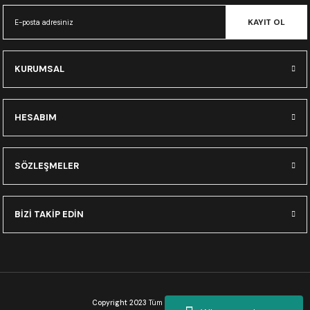
CRF300L
KAYIT OL
CRF250L
KURUMSAL
XADV
HESABIM
SÖZLEŞMELER
BİZİ TAKİP EDİN
Copyright 2023
Tüm Hakları Saklıdır.