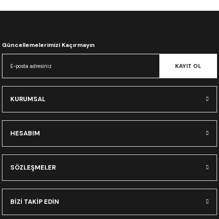
CRF300L
CRF250L
Güncellemelerimizi Kaçırmayın
XADV
KAYIT OL
KURUMSAL
HESABIM
SÖZLEŞMELER
BİZİ TAKİP EDİN