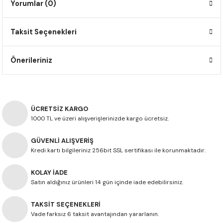
Yorumlar (0)
F650 GS
NC750X
690 DUKE
GSX-S 750
XSR900
STREET TRIPLE
Taksit Seçenekleri
F650 GS DAKAR
NC750X ADV
390 DUKE
GSX-R 600
XT1200Z SUPER TENERE
STREET TRIPLE S
G310 GS
XL750 TRANSALP
390 ADV
GSX 8S
STREET TRIPLE S A2
Önerileriniz
G310 R
NC700X
250 DUKE
SV650 ABS
STREET TRIPLE R
R NINE T
XL700V TRANSALP
125 DUKE
SPEED TRIPLE 1050
ÜCRETSİZ KARGO
1000 TL ve üzeri alışverişlerinizde kargo ücretsiz.
CB650R
DAYTONA 765
GÜVENLİ ALIŞVERİŞ
Kredi kartı bilgileriniz 256bit SSL sertifikası ile korunmaktadır.
CBR650F
TRIDENT 660
KOLAY İADE
NX500
Satın aldığınız ürünleri 14 gün içinde iade edebilirsiniz.
CB500X
TAKSİT SEÇENEKLERİ
Vade farksız 6 taksit avantajından yararlanın.