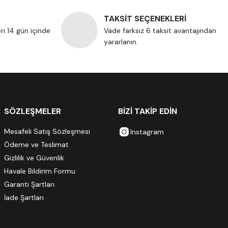
TAKSİT SEÇENEKLERİ
eri 14 gün içinde
Vade farksız 6 taksit avantajından
yararlanın.
SÖZLEŞMELER
BİZİ TAKİP EDİN
Mesafeli Satış Sözleşmesi
Instagram
Ödeme ve Teslimat
Gizlilik ve Güvenlik
Havale Bildirim Formu
Garanti Şartları
İade Şartları