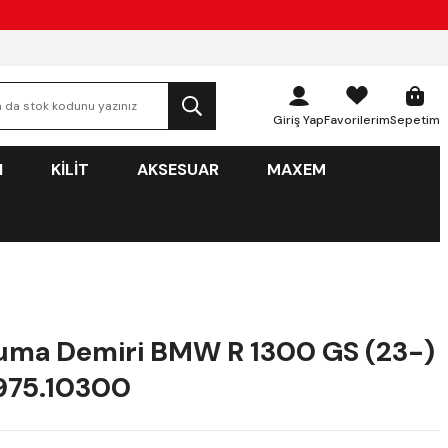
Giriş Yap
Favorilerim
Sepetim
N
KİLİT
AKSESUAR
MAXEM
uma Demiri BMW R 1300 GS (23-)
975.10300