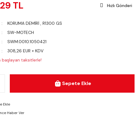
,29 TL
Hızlı Gönderi
KORUMA DEMİRİ
,
R1300 GS
SW-MOTECH
SWM.0010.1050421
308,26 EUR + KDV
 başlayan taksitlerle!
Sepete Ekle
ünce Haber Ver