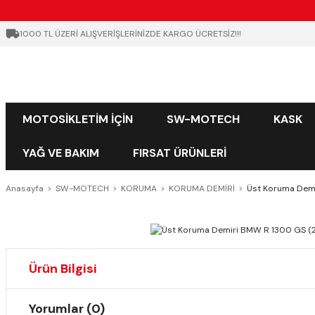
1000 TL ÜZERİ ALIŞVERİŞLERİNİZDE KARGO ÜCRETSİZ!!!
MOTOSİKLETİM İÇİN
SW-MOTECH
KASK
YAĞ VE BAKIM
FIRSAT ÜRÜNLERİ
Anasayfa
SW-MOTECH
KORUMA
KORUMA DEMİRİ
Üst Koruma Demi
Ürün Bilgisi
Yorumlar (0)