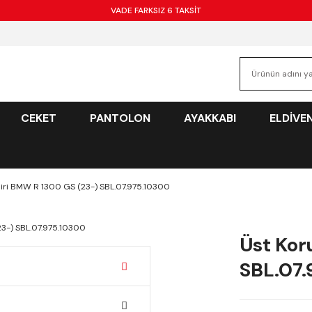
VADE FARKSIZ 6 TAKSİT
CEKET
PANTOLON
AYAKKABI
ELDİVE
ri BMW R 1300 GS (23-) SBL.07.975.10300
Üst Kor
SBL.07.