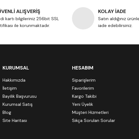
VENLİ ALIŞVERİŞ
KOLAY İADE
di kartı bilgileriniz 256bit SSL
Satın aldığınız ürünl
tifikası ile korunmaktadır.
iade edebilirsiniz.
KURUMSAL
HESABIM
Hakkımızda
Siparişlerim
İletişim
Favorilerim
Bayilik Başvurusu
Kargo Takibi
Kurumsal Satış
Yeni Üyelik
Blog
Müşteri Hizmetleri
Site Haritası
Sıkça Sorulan Sorular