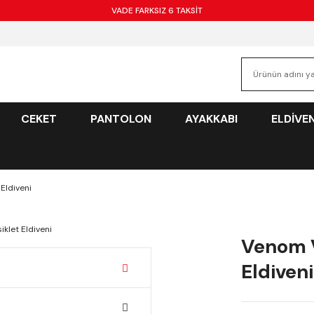
VADE FARKSIZ 6 TAKSİT
CEKET
PANTOLON
AYAKKABI
ELDİVE
Eldiveni
Venom V
Eldiveni