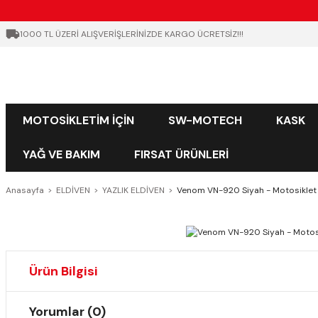
1000 TL ÜZERİ ALIŞVERİŞLERİNİZDE KARGO ÜCRETSİZ!!!
MOTOSİKLETİM İÇİN
SW-MOTECH
KASK
YAĞ VE BAKIM
FIRSAT ÜRÜNLERİ
Anasayfa
ELDİVEN
YAZLIK ELDİVEN
Venom VN-920 Siyah - Motosiklet 
Ürün Bilgisi
Yorumlar (0)