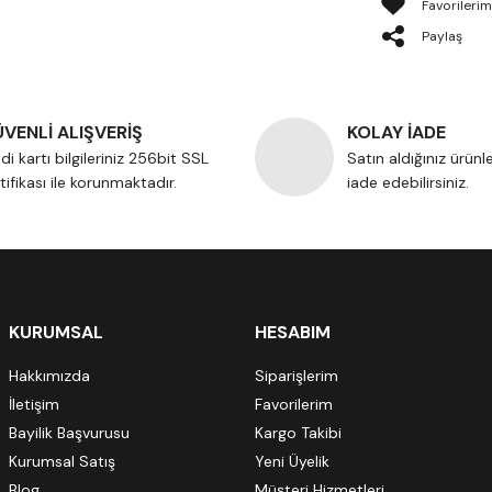
Paylaş
VENLİ ALIŞVERİŞ
KOLAY İADE
di kartı bilgileriniz 256bit SSL
Satın aldığınız ürünl
tifikası ile korunmaktadır.
iade edebilirsiniz.
KURUMSAL
HESABIM
Hakkımızda
Siparişlerim
İletişim
Favorilerim
Bayilik Başvurusu
Kargo Takibi
Kurumsal Satış
Yeni Üyelik
Blog
Müşteri Hizmetleri