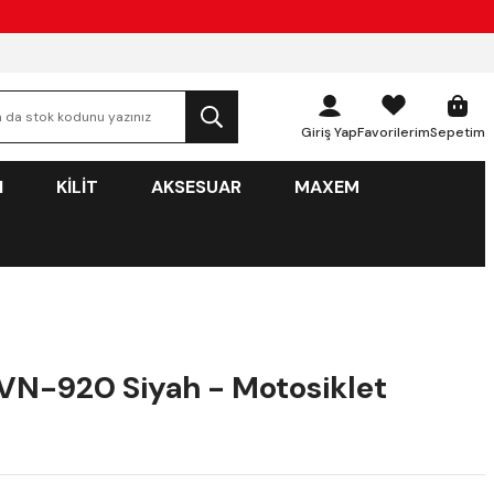
Giriş Yap
Favorilerim
Sepetim
N
KİLİT
AKSESUAR
MAXEM
N-920 Siyah - Motosiklet