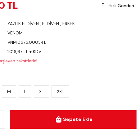
0 TL
Hızlı Gönderi
YAZLIK ELDİVEN
,
ELDİVEN
,
ERKEK
VENOM
VNM.0575.000341.
1.016,67 TL + KDV
aşlayan taksitlerle!
M
L
XL
2XL
Sepete Ekle