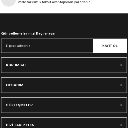
Vade farksız 6 taksit avantajından yararlanın.
CRF300L
CRF250L
XADV
Güncellemelerimizi Kaçırmayın
KAYIT OL
KURUMSAL
HESABIM
SÖZLEŞMELER
BİZİ TAKİP EDİN