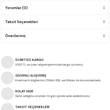
F650 GS
NC750X
690 DUKE
GSX-S 750
XSR900
STREET TRIPLE
Yorumlar (0)
F650 GS DAKAR
NC750X ADV
390 DUKE
GSX-R 600
XT1200Z SUPER TENERE
STREET TRIPLE S
Taksit Seçenekleri
G310 GS
XL750 TRANSALP
390 ADV
GSX 8S
STREET TRIPLE S A2
Önerileriniz
G310 R
NC700X
250 DUKE
SV650 ABS
STREET TRIPLE R
R NINE T
XL700V TRANSALP
125 DUKE
SPEED TRIPLE 1050
ÜCRETSİZ KARGO
CB650R
DAYTONA 765
1000 TL ve üzeri alışverişlerinizde kargo ücretsiz.
GÜVENLİ ALIŞVERİŞ
CBR650F
TRIDENT 660
Kredi kartı bilgileriniz 256bit SSL sertifikası ile korunmaktadır.
NX500
KOLAY İADE
Satın aldığınız ürünleri 14 gün içinde iade edebilirsiniz.
CB500X
TAKSİT SEÇENEKLERİ