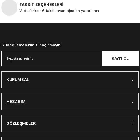
CRF300L
TAKSİT SEÇENEKLERİ
Vade farksız 6 taksit avantajından yararlanın.
1.700,00 TL
1.250,00 TL
CRF250L
Tükendi
Tükendi
XADV
Axxis Fenix Vizör - Ayna Gümüş
Axxis Fenix Vizör - İridium
Güncellemelerimizi Kaçırmayın
KAYIT OL
1.250,00 TL
1.250,00 TL
Tükendi
Tükendi
KURUMSAL
Axxis Fenix Vizör - Siyah (Smoke)
Axxis Fenix Vizör - İridium Yeşil
HESABIM
1.100,00 TL
1.250,00 TL
SÖZLEŞMELER