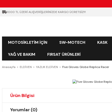
1000 TL ÜZERİ ALIŞVERİŞLERİNİZDE KARGO ÜCRETSİZ!!!
MOTOSİKLETİM İÇİN
SW-MOTECH
KASK
YAĞ VE BAKIM
FIRSAT ÜRÜNLERİ
Anasayfa
ELDİVEN
YAZLIK ELDİVEN
Five Gloves Globe Replica Racer
Ürün Bilgisi
Yorumlar (0)