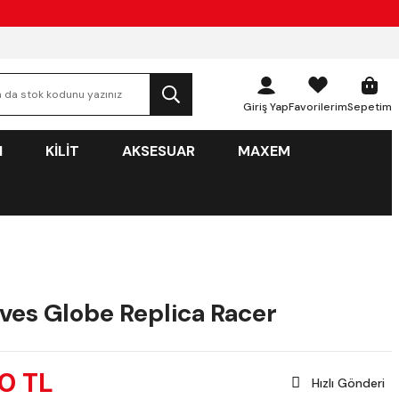
Giriş Yap
Favorilerim
Sepetim
N
KİLİT
AKSESUAR
MAXEM
oves Globe Replica Racer
00 TL
Hızlı Gönderi