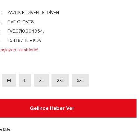
YAZLIK ELDİVEN
,
ELDİVEN
FIVE GLOVES
FVE.0710.064954.
1.541,67 TL + KDV
aşlayan taksitlerle!
M
L
XL
2XL
3XL
Gelince Haber Ver