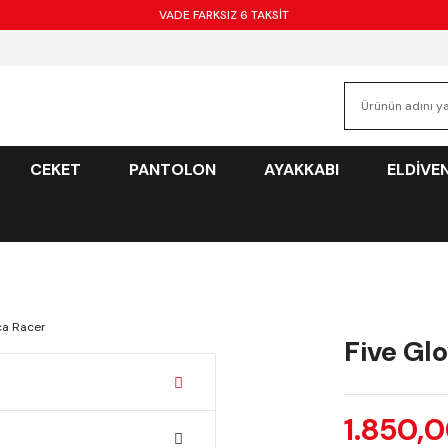
VADE FARKSIZ 6 TAKSİT
CEKET
PANTOLON
AYAKKABI
ELDİVE
Five Gl
1.850,