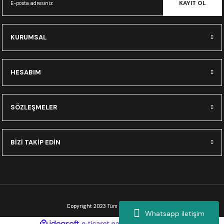
KAYIT OL
KURUMSAL
HESABIM
SÖZLEŞMELER
BİZİ TAKİP EDİN
Copyright 2023
Tüm Hakları Saklıdır.
Whatsapp iletişim
ideasoft
ile
e-