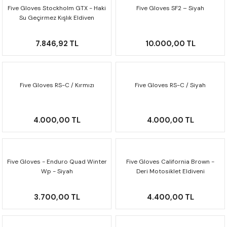
CRF300L
Five Gloves Stockholm GTX - Haki
Five Gloves SF2 – Siyah
Su Geçirmez Kışlık Eldiven
CRF250L
7.846,92 TL
10.000,00 TL
XADV
Five Gloves RS-C / Kırmızı
Five Gloves RS-C / Siyah
4.000,00 TL
4.000,00 TL
Five Gloves - Enduro Quad Winter
Five Gloves California Brown -
Wp - Siyah
Deri Motosiklet Eldiveni
3.700,00 TL
4.400,00 TL