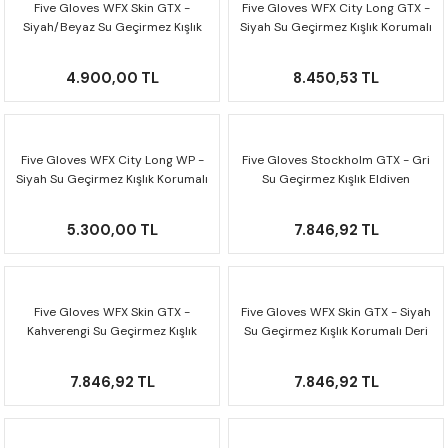
Five Gloves WFX Skin GTX -
Five Gloves WFX City Long GTX -
F650 GS
NC750X
690 DUKE
GSX-S 750
XSR900
STREET TRIPLE
Siyah/Beyaz Su Geçirmez Kışlık
Siyah Su Geçirmez Kışlık Korumalı
Korumalı Kadın Deri Eldiven
Eldiven
F650 GS DAKAR
NC750X ADV
390 DUKE
GSX-R 600
XT1200Z SUPER TENERE
STREET TRIPLE S
4.900,00 TL
8.450,53 TL
G310 GS
XL750 TRANSALP
390 ADV
GSX 8S
STREET TRIPLE S A2
Five Gloves WFX City Long WP -
Five Gloves Stockholm GTX - Gri
G310 R
NC700X
250 DUKE
SV650 ABS
STREET TRIPLE R
Siyah Su Geçirmez Kışlık Korumalı
Su Geçirmez Kışlık Eldiven
Eldiven
R NINE T
XL700V TRANSALP
125 DUKE
SPEED TRIPLE 1050
5.300,00 TL
7.846,92 TL
CB650R
DAYTONA 765
CBR650F
TRIDENT 660
Five Gloves WFX Skin GTX -
Five Gloves WFX Skin GTX - Siyah
Kahverengi Su Geçirmez Kışlık
Su Geçirmez Kışlık Korumalı Deri
Korumalı Deri Eldiven
Eldiven
NX500
7.846,92 TL
7.846,92 TL
CB500X