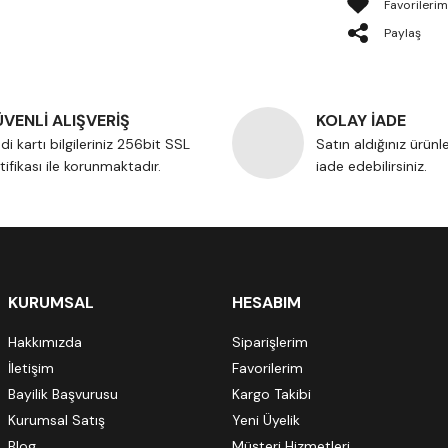
Paylaş
VENLİ ALIŞVERİŞ
KOLAY İADE
di kartı bilgileriniz 256bit SSL
Satın aldığınız ürünl
tifikası ile korunmaktadır.
iade edebilirsiniz.
KURUMSAL
HESABIM
Hakkımızda
Siparişlerim
İletişim
Favorilerim
Bayilik Başvurusu
Kargo Takibi
Kurumsal Satış
Yeni Üyelik
Blog
Müşteri Hizmetleri