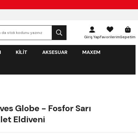
Giriş Yap
Favorilerim
Sepetim
N
KİLİT
AKSESUAR
MAXEM
ves Globe - Fosfor Sarı
let Eldiveni