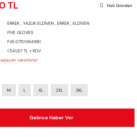
00 TL
Hızlı Gönderi
ERKEK
,
YAZLIK ELDİVEN
,
ERKEK
,
ELDİVEN
FIVE GLOVES
FVE.0710.064981.
1.541,67 TL + KDV
aşlayan taksitlerle!
M
L
XL
2XL
3XL
Gelince Haber Ver