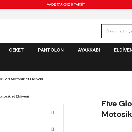
VADE FARKSIZ 6 TAKSİT
CEKET
PANTOLON
AYAKKABI
ELDİVE
r Sarı Motosiklet Eldiveni
Five Glo
Motosik