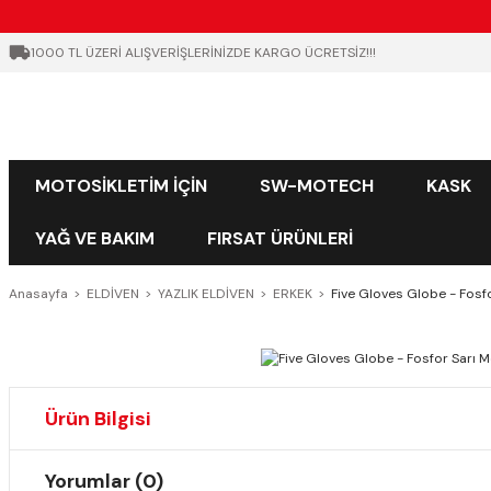
1000 TL ÜZERİ ALIŞVERİŞLERİNİZDE KARGO ÜCRETSİZ!!!
MOTOSİKLETİM İÇİN
SW-MOTECH
KASK
YAĞ VE BAKIM
FIRSAT ÜRÜNLERİ
Anasayfa
ELDİVEN
YAZLIK ELDİVEN
ERKEK
Five Gloves Globe - Fosfo
Ürün Bilgisi
Yorumlar (0)