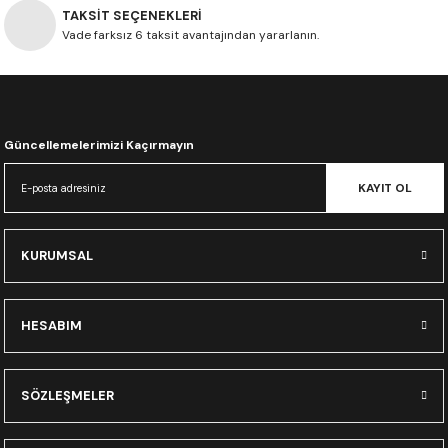
CRF300L
TAKSİT SEÇENEKLERİ
Vade farksız 6 taksit avantajından yararlanın.
CRF250L
XADV
Güncellemelerimizi Kaçırmayın
KAYIT OL
KURUMSAL
HESABIM
SÖZLEŞMELER