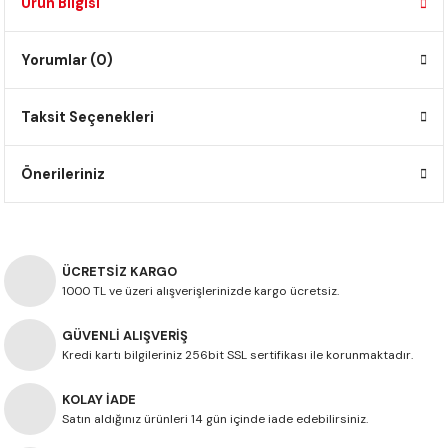
Ürün Bilgisi
F650 GS
NC750X
690 DUKE
GSX-S 750
XSR900
STREET TRIPLE
Yorumlar (0)
F650 GS DAKAR
NC750X ADV
390 DUKE
GSX-R 600
XT1200Z SUPER TENERE
STREET TRIPLE S
G310 GS
XL750 TRANSALP
390 ADV
GSX 8S
STREET TRIPLE S A2
Taksit Seçenekleri
G310 R
NC700X
250 DUKE
SV650 ABS
STREET TRIPLE R
Önerileriniz
R NINE T
XL700V TRANSALP
125 DUKE
SPEED TRIPLE 1050
CB650R
DAYTONA 765
ÜCRETSİZ KARGO
1000 TL ve üzeri alışverişlerinizde kargo ücretsiz.
CBR650F
TRIDENT 660
GÜVENLİ ALIŞVERİŞ
Kredi kartı bilgileriniz 256bit SSL sertifikası ile korunmaktadır.
NX500
KOLAY İADE
CB500X
Satın aldığınız ürünleri 14 gün içinde iade edebilirsiniz.