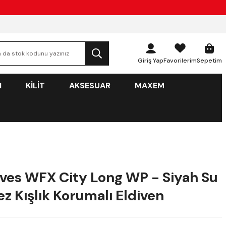
Giriş Yap
Favorilerim
Sepetim
N
KİLİT
AKSESUAR
MAXEM
oves WFX City Long WP - Siyah Su
z Kışlık Korumalı Eldiven