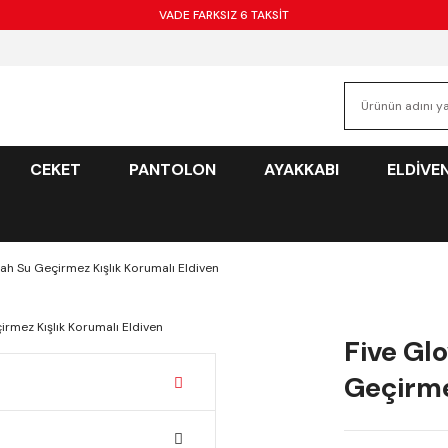
VADE FARKSIZ 6 TAKSİT
CEKET
PANTOLON
AYAKKABI
ELDİVE
ah Su Geçirmez Kışlık Korumalı Eldiven
Five Gl
Geçirme