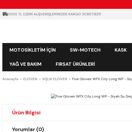
1000 TL ÜZERİ ALIŞVERİŞLERİNİZDE KARGO ÜCRETSİZ!!!
MOTOSİKLETİM İÇİN
SW-MOTECH
KASK
YAĞ VE BAKIM
FIRSAT ÜRÜNLERİ
Anasayfa
ELDİVEN
KIŞLIK ELDİVEN
Five Gloves WFX City Long WP - Siy
Ürün Bilgisi
Yorumlar (0)