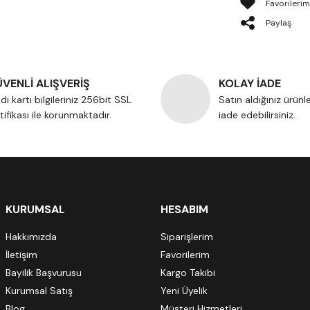
Paylaş
VENLİ ALIŞVERİŞ
KOLAY İADE
di kartı bilgileriniz 256bit SSL
Satın aldığınız ürünl
tifikası ile korunmaktadır.
iade edebilirsiniz.
KURUMSAL
HESABIM
Hakkımızda
Siparişlerim
İletişim
Favorilerim
Bayilik Başvurusu
Kargo Takibi
Kurumsal Satış
Yeni Üyelik
Blog
Müşteri Hizmetleri