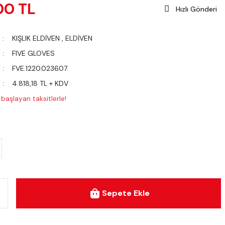
00 TL
Hızlı Gönderi
KIŞLIK ELDİVEN
,
ELDİVEN
FIVE GLOVES
FVE.1220.023607.
4.818,18 TL + KDV
başlayan taksitlerle!
Sepete Ekle