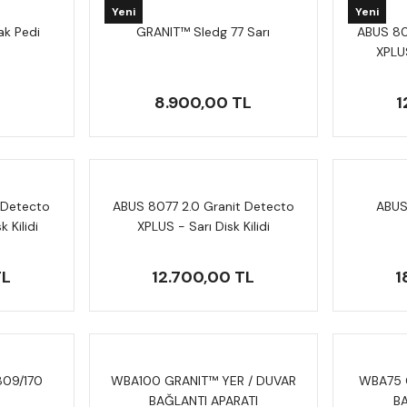
Yeni
Yeni
k Pedi
GRANIT™ Sledg 77 Sarı
ABUS 80
XPLUS
8.900,00 TL
1
 Detecto
ABUS 8077 2.0 Granit Detecto
ABUS
 Kilidi
XPLUS - Sarı Disk Kilidi
TL
12.700,00 TL
1
09/170
WBA100 GRANIT™ YER / DUVAR
WBA75 
BAĞLANTI APARATI
BA