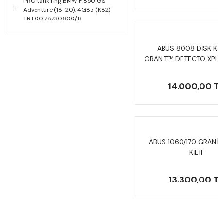
PRO tank ring BMW F 850 GS
Adventure (18-20), 4G85 (K82)
TRT.00.787.30600/B
ABUS 8008 DİSK Kİ
GRANIT™ DETECTO XP
2.0
14.000,00 
ABUS 1060/170 GRANİ
KİLİT
13.300,00 