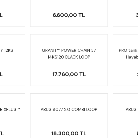
L
6.600,00 TL
Y 12KS
GRANIT™ POWER CHAIN 37
PRO tank 
14KS120 BLACK LOOP
Hayab
TR
L
17.760,00 TL
E XPLUS™
ABUS 8077 2.0 COMBI LOOP
ABUS 1
TL
18.300,00 TL