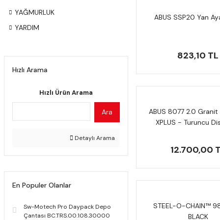
YAĞMURLUK
ABUS SSP20 Yan Aya
YARDIM
823,10 TL
Hızlı Arama
Hızlı Ürün Arama
ABUS 8077 2.0 Granit
Ara
XPLUS - Turuncu Disk
Detaylı Arama
12.700,00 
En Populer Olanlar
STEEL-O-CHAIN™ 98
Sw-Motech Pro Daypack Depo
Çantası BC.TRS.00.108.30000
BLACK