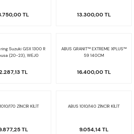
3.750,00 TL
13.300,00 TL
ring Suzuki GSX 1300 R
ABUS GRANIT™ EXTREME XPLUS™
usa (20-23), WEJ0
59 140CM
T.00.787.13000/B
2.287,13 TL
16.400,00 TL
010/170 ZİNCİR KİLİT
ABUS 1010/140 ZİNCİR KİLİT
9.877,25 TL
9.054,14 TL