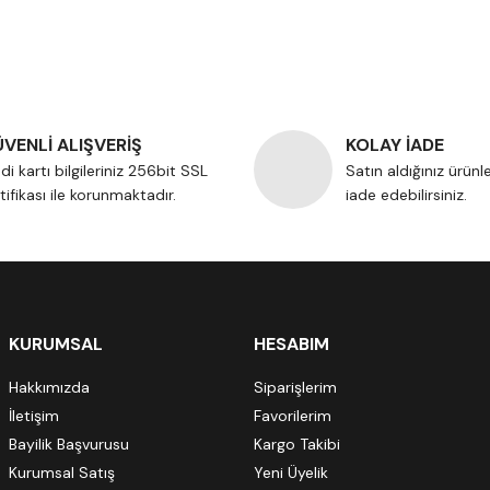
VENLİ ALIŞVERİŞ
KOLAY İADE
di kartı bilgileriniz 256bit SSL
Satın aldığınız ürünl
tifikası ile korunmaktadır.
iade edebilirsiniz.
KURUMSAL
HESABIM
Hakkımızda
Siparişlerim
İletişim
Favorilerim
Bayilik Başvurusu
Kargo Takibi
Kurumsal Satış
Yeni Üyelik