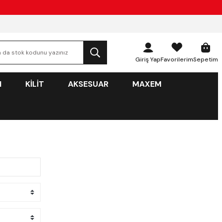
Giriş Yap
Favorilerim
Sepetim
N
KİLİT
AKSESUAR
MAXEM