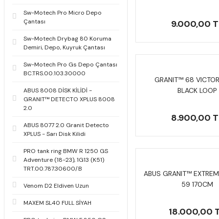
Sw-Motech Pro Micro Depo
Çantası
9.000,00 T
Sw-Motech Drybag 80 Koruma
Demiri, Depo, Kuyruk Çantası
Sw-Motech Pro Gs Depo Çantası
BC.TRS.00.103.30000
GRANIT™ 68 VICTOR
BLACK LOOP
ABUS 8008 DİSK KİLİDİ -
GRANIT™ DETECTO XPLUS 8008
2.0
8.900,00 T
ABUS 8077 2.0 Granit Detecto
XPLUS - Sarı Disk Kilidi
PRO tank ring BMW R 1250 GS
Adventure (18-23), 1G13 (K51)
TRT.00.787.30600/B
ABUS GRANIT™ EXTREM
59 170CM
Venom D2 Eldiven Uzun
MAXEM SL40 FULL SİYAH
18.000,00 