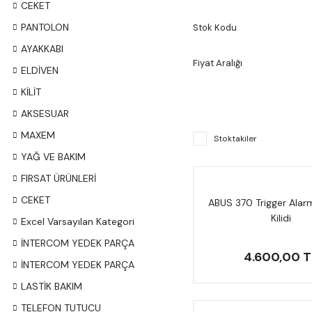
CEKET
PANTOLON
Stok Kodu
AYAKKABI
Fiyat Aralığı
ELDİVEN
KİLİT
AKSESUAR
MAXEM
Stoktakiler
YAĞ VE BAKIM
FIRSAT ÜRÜNLERİ
CEKET
ABUS 370 Trigger Alarm
Kilidi
Excel Varsayılan Kategori
İNTERCOM YEDEK PARÇA
4.600,00 T
İNTERCOM YEDEK PARÇA
LASTİK BAKIM
TELEFON TUTUCU